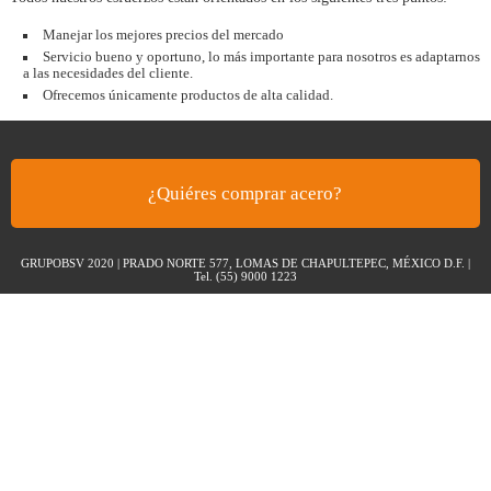
Manejar los mejores precios del mercado
Servicio bueno y oportuno, lo más importante para nosotros es adaptarnos
a las necesidades del cliente.
Ofrecemos únicamente productos de alta calidad.
¿Quiéres comprar acero?
GRUPOBSV 2020 | PRADO NORTE 577, LOMAS DE CHAPULTEPEC, MÉXICO D.F. |
Tel. (55) 9000 1223